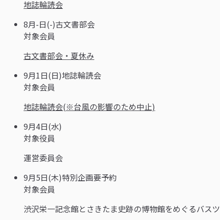
地誌輪読会
8月-日(-)
古文書部会
対象
会員
古文書部会・夏休み
9月1日(日)
地誌輪読会
対象
会員
地誌輪読会(※台風の影響のため中止)
9月4日(水)
対象
役員
運営委員会
9月5日(木)
特別企画
要予約
対象
会員
渋沢栄一記念館とさきたま史跡の博物館をめぐるバスツ