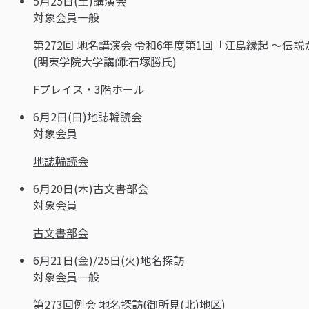
5月25日(土)
講演会
対象
会員
一般
第272回 地名講演会 令和6年度第1回「江島縁起 ～伝
(関東学院大学講師:石塚勝氏)
Fプレイス・3階ホール
6月2日(日)
地誌輪読会
対象
会員
地誌輪読会
6月20日(木)
古文書部会
対象
会員
古文書部会
6月21日(金)/25日(火)
地名探訪
対象
会員
一般
第273回例会 地名探訪(御所見(北)地区)