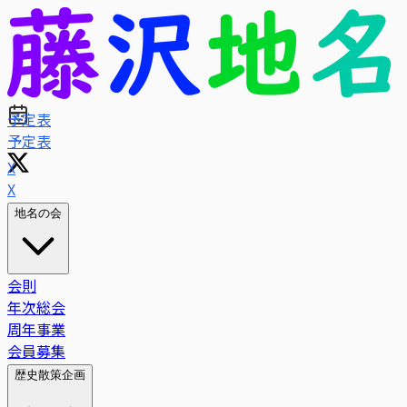
予定表
X
地名の会
会則
年次総会
周年事業
会員募集
歴史散策企画