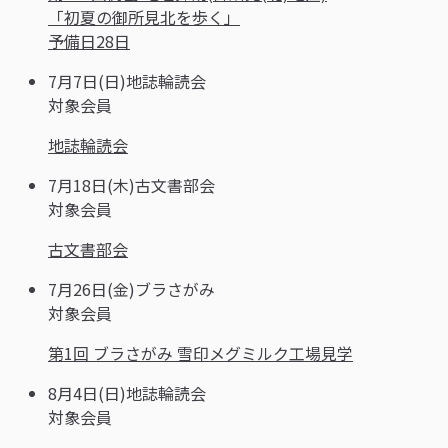
「初夏の御所見北を歩く」
予備日28日
7月7日(日)
地誌輪読会
対象
会員
地誌輪読会
7月18日(木)
古文書部会
対象
会員
古文書部会
7月26日(金)
ブラさがみ
対象
会員
第1回 ブラさがみ 雪印メグミルク工場見学
8月4日(日)
地誌輪読会
対象
会員