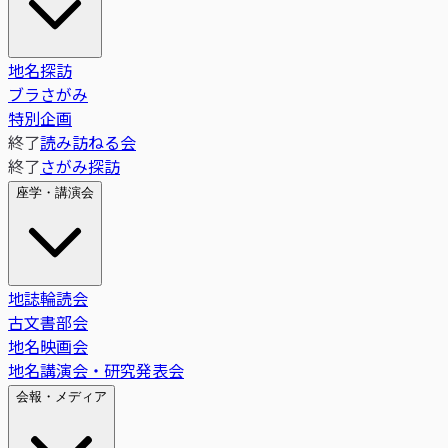
地名探訪
ブラさがみ
特別企画
終了
読み訪ねる会
終了
さがみ探訪
座学・講演会
地誌輪読会
古文書部会
地名映画会
地名講演会・研究発表会
会報・メディア