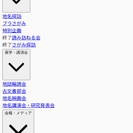
地名探訪
ブラさがみ
特別企画
終了
読み訪ねる会
終了
さがみ探訪
座学・講演会
地誌輪読会
古文書部会
地名映画会
地名講演会・研究発表会
会報・メディア