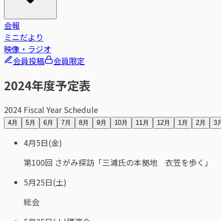
会報
ミニだより
映像・ラジオ
会員投稿
会員限定
2024年度予定表
2024 Fiscal Year Schedule
4月
5月
6月
7月
8月
9月
10月
11月
12月
1月
2月
3
4月5日(金)
第100回 さがみ探訪「三浦氏の本拠地 衣笠を歩く」
5月25日(土)
総会