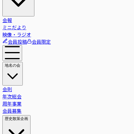
会報
ミニだより
映像・ラジオ
会員投稿
会員限定
地名の会
会則
年次総会
周年事業
会員募集
歴史散策企画