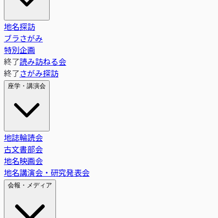
地名探訪
ブラさがみ
特別企画
終了
読み訪ねる会
終了
さがみ探訪
座学・講演会
地誌輪読会
古文書部会
地名映画会
地名講演会・研究発表会
会報・メディア