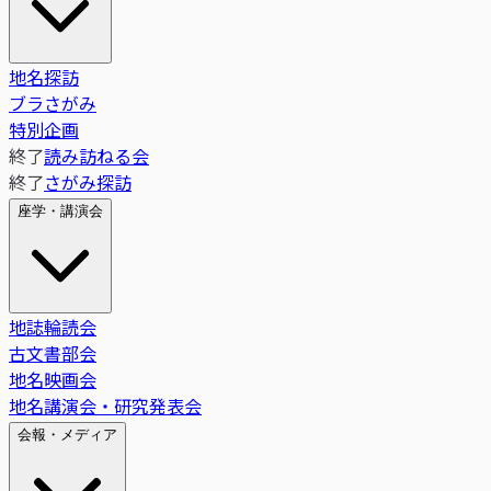
地名探訪
ブラさがみ
特別企画
終了
読み訪ねる会
終了
さがみ探訪
座学・講演会
地誌輪読会
古文書部会
地名映画会
地名講演会・研究発表会
会報・メディア