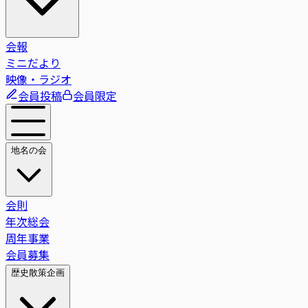
会報
ミニだより
映像・ラジオ
会員投稿
会員限定
地名の会
会則
年次総会
周年事業
会員募集
歴史散策企画