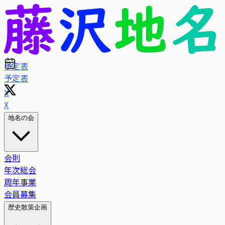
予定表
X
地名の会
会則
年次総会
周年事業
会員募集
歴史散策企画