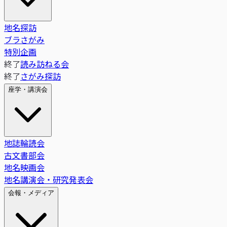
地名探訪
ブラさがみ
特別企画
終了
読み訪ねる会
終了
さがみ探訪
座学・講演会
地誌輪読会
古文書部会
地名映画会
地名講演会・研究発表会
会報・メディア