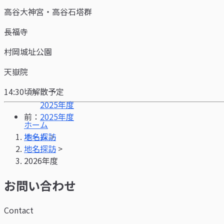
高谷大神宮・高谷石塔群
長福寺
村岡城址公園
天嶽院
14:30頃解散予定
前：
2025年度
ホーム
>
地名探訪
>
2026年度
お問い合わせ
Contact