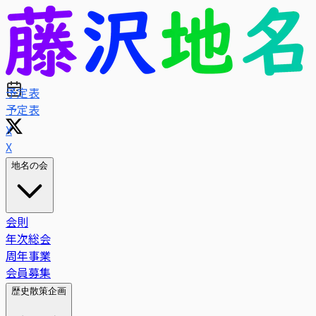
予定表
X
地名の会
会則
年次総会
周年事業
会員募集
歴史散策企画