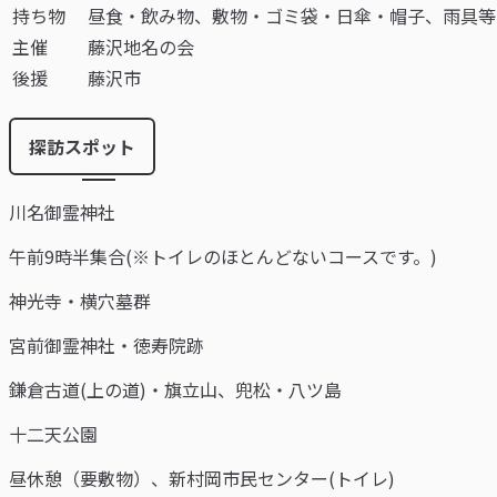
持ち物
昼食・飲み物、敷物・ゴミ袋・日傘・帽子、雨具等
主催
藤沢地名の会
後援
藤沢市
探訪スポット
川名御霊神社
午前9時半集合(※トイレのほとんどないコースです。)
神光寺・横穴墓群
宮前御霊神社・徳寿院跡
鎌倉古道(上の道)・旗立山、兜松・八ツ島
十二天公園
昼休憩（要敷物）、新村岡市民センター(トイレ)