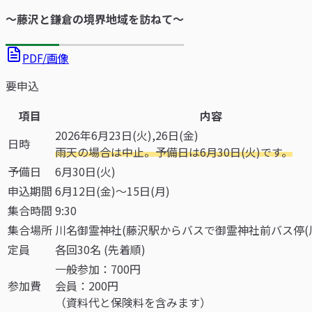
～藤沢と鎌倉の境界地域を訪ねて～
PDF/画像
要申込
項目
内容
2026年6月23日(火),26日(金)
日時
雨天の場合は中止。予備日は6月30日(火)です。
予備日
6月30日(火)
申込期間
6月12日(金)～15日(月)
集合時間
9:30
集合場所
川名御霊神社(藤沢駅からバスで御霊神社前バス停(川名
定員
各回30名 (先着順)
一般参加：700円
参加費
会員：200円
（資料代と保険料を含みます）