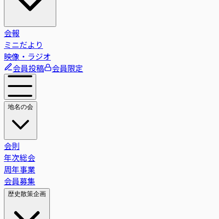
会報
ミニだより
映像・ラジオ
会員投稿
会員限定
地名の会
会則
年次総会
周年事業
会員募集
歴史散策企画