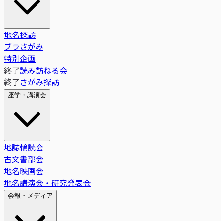
地名探訪
ブラさがみ
特別企画
終了
読み訪ねる会
終了
さがみ探訪
座学・講演会
地誌輪読会
古文書部会
地名映画会
地名講演会・研究発表会
会報・メディア