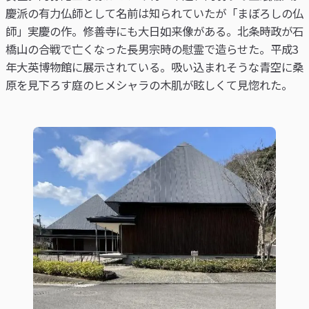
慶派の有力仏師として名前は知られていたが「まぼろしの仏
師」実慶の作。修善寺にも大日如来像がある。北条時政が石
橋山の合戦で亡くなった長男宗時の慰霊で造らせた。平成3
年大英博物館に展示されている。吸い込まれそうな青空に桑
原を見下ろす庭のヒメシャラの木肌が眩しくて見惚れた。