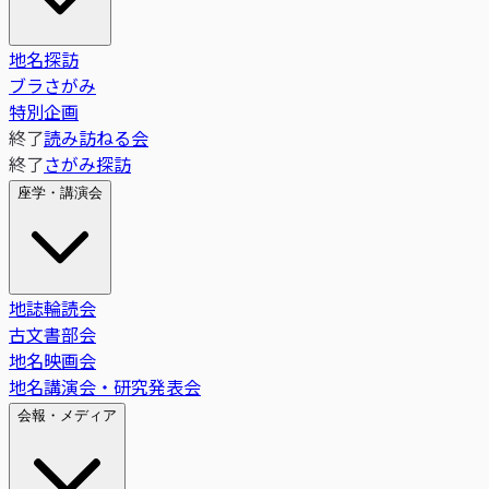
地名探訪
ブラさがみ
特別企画
終了
読み訪ねる会
終了
さがみ探訪
座学・講演会
地誌輪読会
古文書部会
地名映画会
地名講演会・研究発表会
会報・メディア