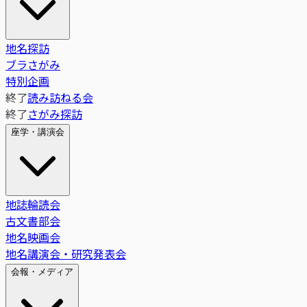
地名探訪
ブラさがみ
特別企画
終了
読み訪ねる会
終了
さがみ探訪
座学・講演会
地誌輪読会
古文書部会
地名映画会
地名講演会・研究発表会
会報・メディア