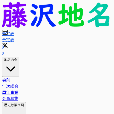
予定表
X
地名の会
会則
年次総会
周年事業
会員募集
歴史散策企画