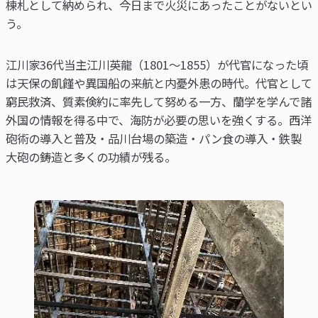
棟札として納められ、今日まで火災にあったことがないとい
う。
江川家36代当主江川英龍（1801～1855）が代官になった頃
は天保の飢饉や異国船の来航と内憂外患の時代。代官として
窮民救済、質素倹約に率先して努める一方、蘭学を学んで諸
外国の情報を得る中で、海防が必要の思いを強くする。西洋
砲術の導入と普及・品川台場の築造・パン食の導入・鉄製
大砲の鋳造と多くの功績が残る。