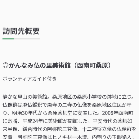
訪問先概要
◎かんなみ仏の里美術館（函南町桑原）
ボランティアガイド付き
静かな里山の美術館。桑原地区の桑原小学校の跡地に立つ。
仏像群は廃仏毀釈で廃寺の二寺の仏像を桑原地区住民が守
り、明治30年代から桑原薬師堂に安置した。2008年函南町
に寄贈、平成24年に美術館が開館した。平安時代の薬師如
来坐像、鎌倉時代の阿弥陀三尊像、十二神将立像の仏像群を
安置。阿弥陀三尊像はヒノキ材一木造、内刳りの玉眼陥入。