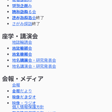
ブラさがみ
特別企画
読み訪ねる会
終了
さがみ探訪
終了
座学・講演会
地誌輪読会
古文書部会
地名映画会
地名講演会・研究発表会
会報・メディア
会報
ミニだより
映像・ラジオ