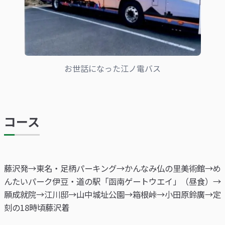
お世話になった江ノ電バス
コース
藤沢発→東名・足柄パーキング→かんなみ仏の里美術館→め
んたいパーク伊豆・道の駅「函南ゲートウエイ」（昼食）→
願成就院→江川邸→山中城址公園→箱根峠→小田原鈴廣→定
刻の18時頃藤沢着