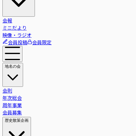
会報
ミニだより
映像・ラジオ
会員投稿
会員限定
地名の会
会則
年次総会
周年事業
会員募集
歴史散策企画