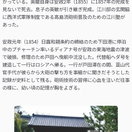
かっている。英龍自身は安政2年（1855）に1857年の完成を
見ないで死去。息子の英敏が引き継ぎ完成。江川邸の玄関脇
に西洋式軍隊制度である高島流砲術普及のための江川塾が
あった。
安政元年（1854）日露和親条約の締結のため下田港に停泊
中のプチャーチン率いるディアナ号が安政の東海地震の津波
で破損、修理のため戸田へ曳航中沈没した。代替船ヘダ号を
建造して一行はロシアへ帰る。一行が戸田滞在の間、韮山代
官手代が彼らから大砲の撃ち方を事細かに聞きだそうとした
記録が史料として残る。砲術技術の習得に心血を注いだ往事
の様に、幼い頃の記憶が胸をよぎる。