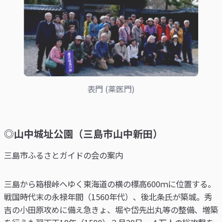
表門 (薬医門)
◎山中城址公園（三島市山中新田）
三島市ふるさとガイドの会の案内
三島から箱根峠へゆく東海道の横の標高600ｍに位置する。
戦国時代末の永禄年間（1560年代）、後北条氏が築城。秀
吉の小田原攻めに備え急きょ、堀や岱先出丸等の整備、増築