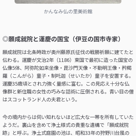
かんなみ仏の里美術館
◎願成就院と運慶の国宝（伊豆の国市寺家）
願成就院は北条時政が奥州藤原氏征伐の戦勝祈願に建てたと
伝わる。運慶が文治2年（1186）東国で最初に造った国宝の
仏像5体、阿弥陀如来坐像・毘沙門天像・不動明王像・矜羯
羅（こんがら）童子・制吒迦（せいたか）童子を安置する。
運慶35歳頃とされ力強く量感に富む。この見応え十分な仏
像群と新住職の女性の巧みな話術に圧倒される。青い目の僧
はスコットランド人の夫君という。
今の境内からは伺い知れないほど広大な一帯を所有していた
ようだ。裏山を含めて浄土様式の貴重な遺構で「願成就院
跡」と呼ぶ。浄土式庭園の池は、昭和33年の狩野川台風の