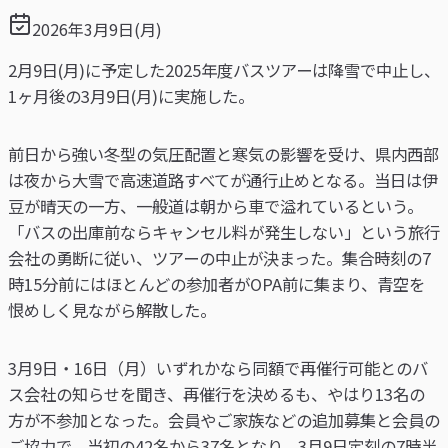
2026年3月9日(月)
2月9日(月)に予定した2025年度バスツアーは降雪で中止し、
1ヶ月後の3月9日(月)に実施した。
前日から強い冬型の気圧配置と寒気の影響を受け、県内西部
は夜から大雪で高速道路すべてが通行止めとなる。当日は伊
豆が晴天の一方、一般道は朝から車で溢れているという。
「バスの出庫前ならキャンセル料が発生しない」という旅行
会社の勇断に従い、ツアーの中止が決まった。集合時刻の7
時15分前にはほとんどの参加者がOPA前に集まり、青空を
恨めしく見ながら解散した。
3月9日・16日（月）いずれかなら同額で再催行可能とのバ
ス会社の知らせを聞き、再催行を決めるも、やはり13名の
方が不参加となった。会員やご家族などの追加募集と会員の
ご協力で、当初の42名から37名となり、3月9日定刻の7時半