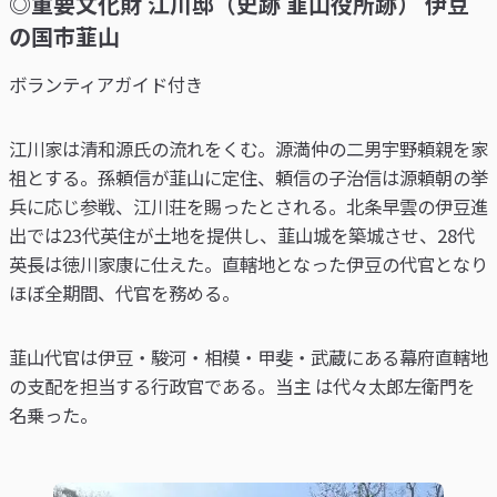
◎重要文化財 江川邸（史跡 韮山役所跡） 伊豆
の国市韮山
ボランティアガイド付き
江川家は清和源氏の流れをくむ。源満仲の二男宇野頼親を家
祖とする。孫頼信が韮山に定住、頼信の子治信は源頼朝の挙
兵に応じ参戦、江川荘を賜ったとされる。北条早雲の伊豆進
出では23代英住が土地を提供し、韮山城を築城させ、28代
英長は徳川家康に仕えた。直轄地となった伊豆の代官となり
ほぼ全期間、代官を務める。
韮山代官は伊豆・駿河・相模・甲斐・武蔵にある幕府直轄地
の支配を担当する行政官である。当主 は代々太郎左衛門を
名乗った。