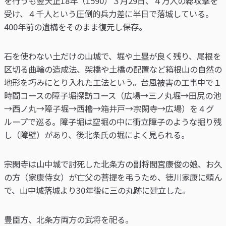
を行うも翌天正18年（1590）３月29日、４万人の総攻撃を
受け、４千人という圧倒的兵力差に半日で落城している。
400年前の遺構をそのまま復元し保存。
石を使わない土だけの山城で、堀や土塁が良く残り、尾根を
区切る曲輪の造成法、架橋や土橋の配置など箱根山の自然の
地形を巧みにとり入れた工法という。台風被害の工事中で１
時間コースの障子堀探訪コース（広場→三ノ丸堀→田尻の池
→西ノ丸→障子堀→西櫓→箱井戸→宗閑寺→広場）を４グ
ループで巡る。障子堀は空堀の中に衝立障子のような掘り残
し（障壁）があり、後北条氏の堀によく見られる。
宗閑寺は山中城で討死した北条方の副将間宮康俊の娘、お久
の方（家康侍女）が亡父の菩提を弔うため、徳川家康に頼ん
で、山中城落城より30年後に三の丸跡に建立した。
豊臣方、北条方両方の武将を祀る。