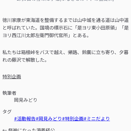
徳川家康が東海道を整備するまでは山中城を通る道は山中道
と呼ばれていた。国境の標示石に「是ヨリ東小田原領」「是
ヨリ西江川太郎左衛門御代官所」とある。
私たちは箱根峠をバスで越え、帰路、鈴廣に立ち寄り、夕暮
れの藤沢で解散した。
特別企画
執筆者
岡見みどり
タグ
#活動報告
#岡見みどり
#特別企画
#ミニだより
← 祭神になった源義経公