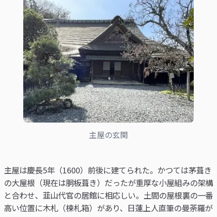
主屋の玄関
主屋は慶長5年（1600）前後に建てられた。かつては茅葺き
の大屋根（現在は胴板葺き）だったが重厚な小屋組みの架構
と合わせ、韮山代官の居館に相応しい。土間の屋根裏の一番
高い位置に木札（棟札箱）があり、日蓮上人直筆の曼荼羅が