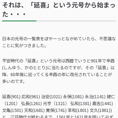
それは、「延喜」という元号から始まっ
た・・・
日本の元号の一覧表をぼやーっとながめていたら、不思議な
ことに気がつきました。
平安時代の「延喜」という元号は西暦でいうと901年で辛酉
(しんゆう、かのととり)に当たるのですが、その「延喜」以
降、60年毎に巡ってくる辛酉の年に改元されていることが
多いのです。
延喜(901) 応和(961) 治安(1021) 永保(1081) 永治(1141) 建仁
（1201） 弘長(1261) 元亨（1321） 弘和(1381) 嘉吉(1441)
文亀(1501) 天和(1681) 寛保(1741) 享和(1801) 文久(1861))
と、江戸時代が終わるまで、1561年と1621年を除いて必ず