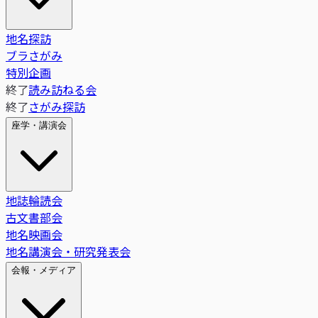
地名探訪
ブラさがみ
特別企画
終了
読み訪ねる会
終了
さがみ探訪
座学・講演会
地誌輪読会
古文書部会
地名映画会
地名講演会・研究発表会
会報・メディア