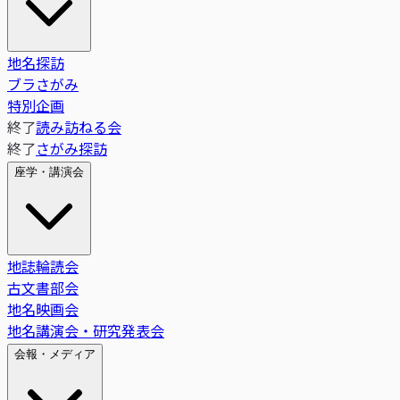
地名探訪
ブラさがみ
特別企画
終了
読み訪ねる会
終了
さがみ探訪
座学・講演会
地誌輪読会
古文書部会
地名映画会
地名講演会・研究発表会
会報・メディア