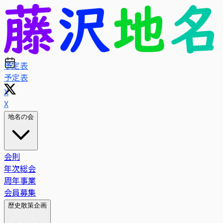
予定表
X
地名の会
会則
年次総会
周年事業
会員募集
歴史散策企画