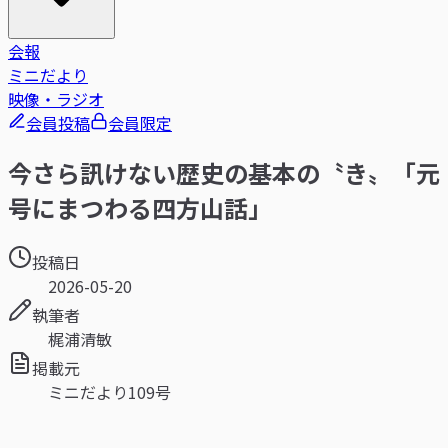
会報
ミニだより
映像・ラジオ
会員投稿
会員限定
今さら訊けない歴史の基本の〝き〟「元
号にまつわる四方山話」
投稿日
2026-05-20
執筆者
梶浦清敏
掲載元
ミニだより109号