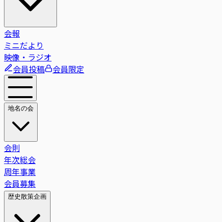
会報
ミニだより
映像・ラジオ
会員投稿
会員限定
地名の会
会則
年次総会
周年事業
会員募集
歴史散策企画