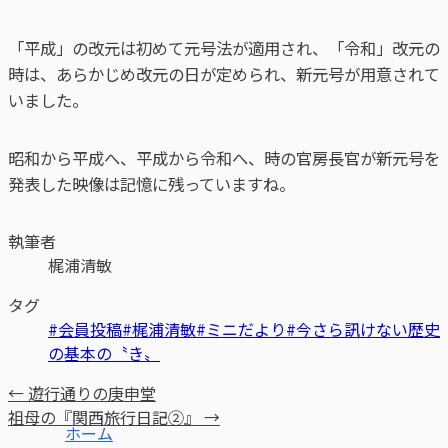
「平成」の改元は初めて元号法が適用され、「令和」改元の
時は、あらかじめ改元の日が定められ、新元号が用意されて
いました。
昭和から平成へ、平成から令和へ、時の官房長官が新元号を
発表した映像は記憶に残っていますね。
執筆者
梶浦清敏
タグ
#会員投稿
#梶浦清敏
#ミニだより
#今さら訊けない歴史
の基本の〝き〟
← 遊行通りの庚申堂
祖母の『関西旅行日記②』 →