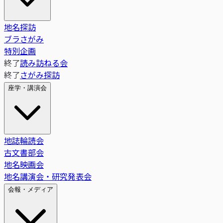
地名探訪
ブラさがみ
特別企画
終了
読み訪ねる会
終了
さがみ探訪
座学・講演会
地誌輪読会
古文書部会
地名映画会
地名講演会・研究発表会
会報・メディア