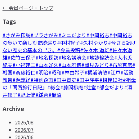
← 会員ページ・トップ
Tags
#さがみ探訪
#ブラさがみ
#ミニだより
#中岡裕志
#中岡裕志
の歩いて楽しむ史跡巡り
#中村智子
#久村ゆかり
#今さら訊け
ない歴史の基本の〝き〟
#会員投稿
#佐々木 道雄
#佐々木道
雄
#佐竹三保子
#地名探訪
#地名講演会
#地誌輪読会
#大串兎
紀夫
#小祝建二
#山本好久
#山本雅博
#岡見みどり
#布施克彦
#
戦国
#斎藤裕仁
#明治
#昭和
#林由希子
#梶浦清敏
#江戸
#活動
報告
#源義経
#特別企画
#田中賢史
#田中隆平
#相模13社
#祖母
の『関西旅行日記』
#総会
#藤間柳庵
#辻堂
#部会だより
#酒
井郁子
#野上健
#鎌倉
#鵠沼
Archive
2026/08
2026/07
2026/06