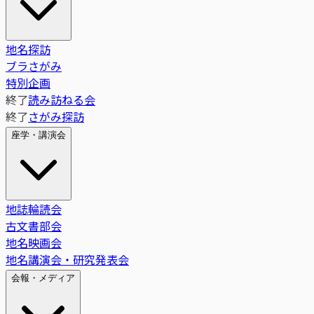
地名探訪
ブラさがみ
特別企画
終了
読み訪ねる会
終了
さがみ探訪
座学・講演会
地誌輪読会
古文書部会
地名映画会
地名講演会・研究発表会
会報・メディア