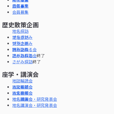
周年事業
会員募集
歴史散策企画
地名探訪
ブラさがみ
特別企画
読み訪ねる会
終了
さがみ探訪
終了
座学・講演会
地誌輪読会
古文書部会
地名映画会
地名講演会・研究発表会