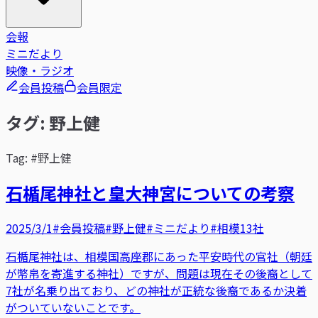
会報
ミニだより
映像・ラジオ
会員投稿
会員限定
タグ: 野上健
Tag: #野上健
石楯尾神社と皇大神宮についての考察
2025/3/1
#会員投稿
#野上健
#ミニだより
#相模13社
石楯尾神社は、相模国高座郡にあった平安時代の官社（朝廷
が幣帛を寄進する神社）ですが、問題は現在その後裔として
7社が名乗り出ており、どの神社が正統な後裔であるか決着
がついていないことです。