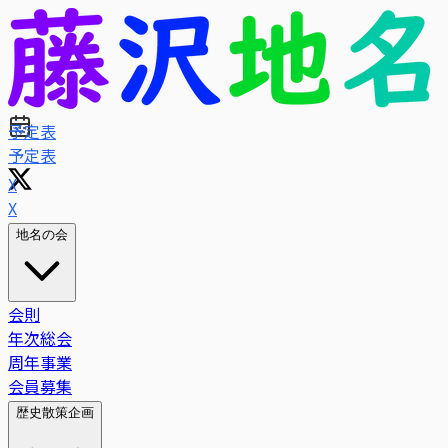
予定表
X
地名の会
会則
年次総会
周年事業
会員募集
歴史散策企画