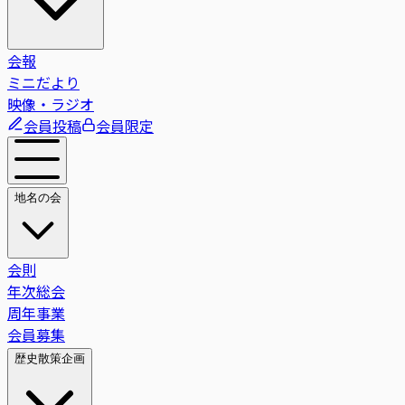
会報
ミニだより
映像・ラジオ
会員投稿
会員限定
地名の会
会則
年次総会
周年事業
会員募集
歴史散策企画