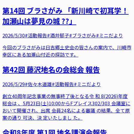
第14回 ブラさがみ 「新川崎で初耳学！
加瀬山は夢見の城 ??」
2026/5/30
#活動報告
#酒井郁子
#ブラさがみ
#ミニだより
今回のブラさがみは日吉郷土史会の皆さんの案内で、川崎市
幸区にある加瀬山付近の探訪です。
第42回 藤沢地名の会総会 報告
2026/5/29
#佐々木道雄
#活動報告
#ミニだより
創立40周年記念事業の無事終了後となる令 和 8(2026)年度
総会は 、5月23日(土)10:00からFプレイス302/303 会議室に
おいて開催され、出席 会員24名による審議 の結果、全て原
案の通り 可決、決 定いたしまし た。
令和8年度 第1回 地名講演会報告