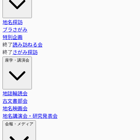
地名探訪
ブラさがみ
特別企画
終了
読み訪ねる会
終了
さがみ探訪
座学・講演会
地誌輪読会
古文書部会
地名映画会
地名講演会・研究発表会
会報・メディア