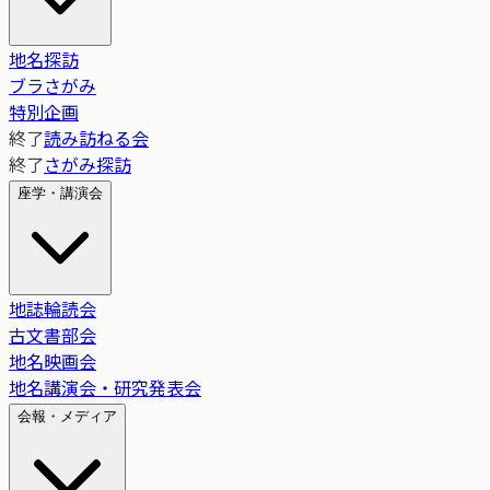
地名探訪
ブラさがみ
特別企画
終了
読み訪ねる会
終了
さがみ探訪
座学・講演会
地誌輪読会
古文書部会
地名映画会
地名講演会・研究発表会
会報・メディア