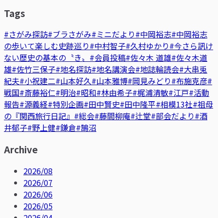
Tags
#さがみ探訪
#ブラさがみ
#ミニだより
#中岡裕志
#中岡裕志
の歩いて楽しむ史跡巡り
#中村智子
#久村ゆかり
#今さら訊け
ない歴史の基本の〝き〟
#会員投稿
#佐々木 道雄
#佐々木道
雄
#佐竹三保子
#地名探訪
#地名講演会
#地誌輪読会
#大串兎
紀夫
#小祝建二
#山本好久
#山本雅博
#岡見みどり
#布施克彦
#
戦国
#斎藤裕仁
#明治
#昭和
#林由希子
#梶浦清敏
#江戸
#活動
報告
#源義経
#特別企画
#田中賢史
#田中隆平
#相模13社
#祖母
の『関西旅行日記』
#総会
#藤間柳庵
#辻堂
#部会だより
#酒
井郁子
#野上健
#鎌倉
#鵠沼
Archive
2026/08
2026/07
2026/06
2026/05
2026/04