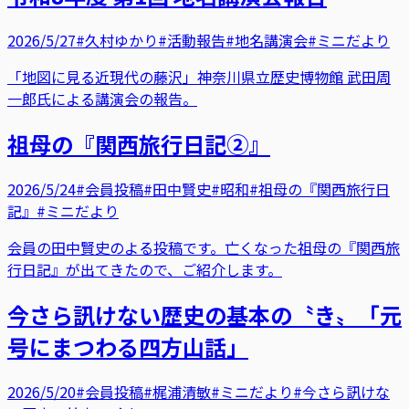
2026/5/27
#久村ゆかり
#活動報告
#地名講演会
#ミニだより
「地図に見る近現代の藤沢」神奈川県立歴史博物館 武田周
一郎氏による講演会の報告。
祖母の『関西旅行日記②』
2026/5/24
#会員投稿
#田中賢史
#昭和
#祖母の『関西旅行日
記』
#ミニだより
会員の田中賢史のよる投稿です。亡くなった祖母の『関西旅
行日記』が出てきたので、ご紹介します。
今さら訊けない歴史の基本の〝き〟「元
号にまつわる四方山話」
2026/5/20
#会員投稿
#梶浦清敏
#ミニだより
#今さら訊けな