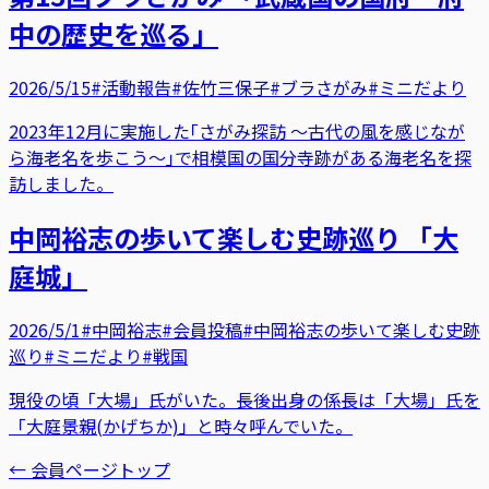
中の歴史を巡る」
2026/5/15
#活動報告
#佐竹三保子
#ブラさがみ
#ミニだより
2023年12月に実施した｢さがみ探訪 ～古代の風を感じなが
ら海老名を歩こう～｣で相模国の国分寺跡がある海老名を探
訪しました。
中岡裕志の歩いて楽しむ史跡巡り 「大
庭城」
2026/5/1
#中岡裕志
#会員投稿
#中岡裕志の歩いて楽しむ史跡
巡り
#ミニだより
#戦国
現役の頃「大場」氏がいた。長後出身の係長は「大場」氏を
「大庭景親(かげちか)」と時々呼んでいた。
← 会員ページトップ