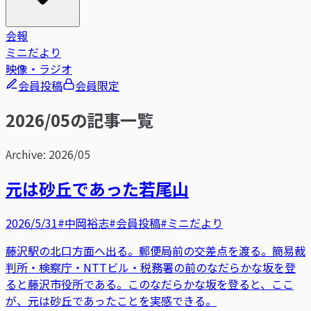
会報
ミニだより
映像・ラジオ
会員投稿
会員限定
2026/05の記事一覧
Archive: 2026/05
元は砂丘であった若尾山
2026/5/31
#中岡裕志
#会員投稿
#ミニだより
藤沢駅の北口方面へ出る。郵便局前の交差点を渡る。簡易裁
判所・検察庁・NTTビル・税務署の前のなだらかな坂を登
ると藤沢市役所である。このなだらかな坂を登ると、ここ
が、元は砂丘であったことを実感できる。