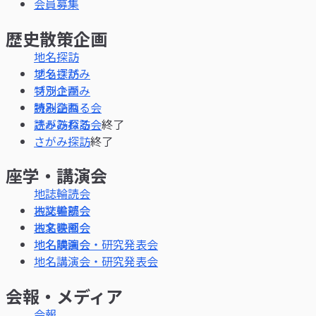
会員募集
歴史散策企画
地名探訪
ブラさがみ
特別企画
読み訪ねる会
終了
さがみ探訪
終了
座学・講演会
地誌輪読会
古文書部会
地名映画会
地名講演会・研究発表会
会報・メディア