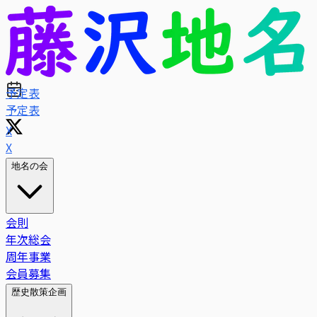
予定表
X
地名の会
会則
年次総会
周年事業
会員募集
歴史散策企画