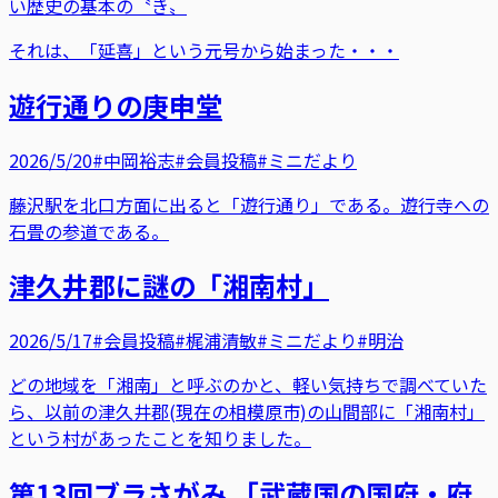
い歴史の基本の〝き〟
それは、「延喜」という元号から始まった・・・
遊行通りの庚申堂
2026/5/20
#中岡裕志
#会員投稿
#ミニだより
藤沢駅を北口方面に出ると「遊行通り」である。遊行寺への
石畳の参道である。
津久井郡に謎の「湘南村」
2026/5/17
#会員投稿
#梶浦清敏
#ミニだより
#明治
どの地域を「湘南」と呼ぶのかと、軽い気持ちで調べていた
ら、以前の津久井郡(現在の相模原市)の山間部に「湘南村」
という村があったことを知りました。
第13回ブラさがみ 「武蔵国の国府・府