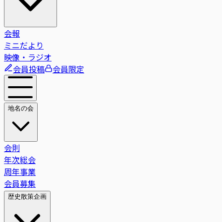
会報
ミニだより
映像・ラジオ
会員投稿
会員限定
地名の会
会則
年次総会
周年事業
会員募集
歴史散策企画