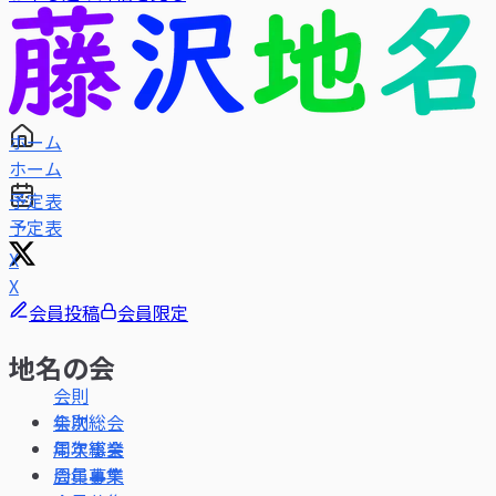
ホーム
予定表
X
会員投稿
会員限定
地名の会
会則
年次総会
周年事業